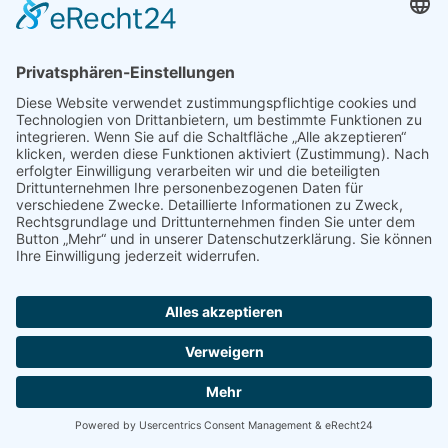
Fonts in ihren Browsercache, um Texte und Schriftarten korrekt
anzuzeigen.
Zu diesem Zweck muss der von Ihnen verwendete Browser
Verbindung zu den Servern von Google aufnehmen. Hierdurch
erlangt Google Kenntnis darüber, dass über Ihre IP-Adresse
unsere Website aufgerufen wurde. Die Nutzung von Google
Web Fonts erfolgt im Interesse einer einheitlichen und
ansprechenden Darstellung unserer Online-Angebote. Dies
stellt ein berechtigtes Interesse im Sinne von Art. 6 Abs. 1 lit. f
DSGVO dar.
Wenn Ihr Browser Web Fonts nicht unterstützt, wird eine
Standardschrift von Ihrem Computer genutzt.
Weitere Informationen zu Google Web Fonts finden Sie unter
https://developers.google.com/fonts/faq
und in der
Datenschutzerklärung von Google:
https://www.google.com/policies/privacy/
.