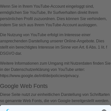
Wenn Sie in Ihrem YouTube-Account eingeloggt sind,
ermöglichen Sie YouTube, Ihr Surfverhalten direkt Ihrem
persönlichen Profil zuzuordnen. Dies können Sie verhindern,
indem Sie sich aus Ihrem YouTube-Account ausloggen.
Die Nutzung von YouTube erfolgt im Interesse einer
ansprechenden Darstellung unserer Online-Angebote. Dies
stellt ein berechtigtes Interesse im Sinne von Art. 6 Abs. 1 lit. f
DSGVO dar.
Weitere Informationen zum Umgang mit Nutzerdaten finden Sie
in der Datenschutzerklärung von YouTube unter:
https://www.google.de/intl/de/policies/privacy
.
Google Web Fonts
Diese Seite nutzt zur einheitlichen Darstellung von Schriftarten
so genannte Web Fonts, die von Google bereitgestellt werden.
Beim Aufruf einer Seite lädt Ihr Browser die benötigten Web